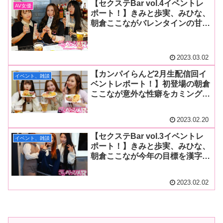
【セクステBar vol.4イベントレ
AV女優
ポート！】きみと歩実、みひな、
朝倉ここながバレンタインの甘い
思い出、苦い思い出を発表！ あ
ゆみんパイセンへのサプライズバ
ースデーも行われハッピーな空間
2023.03.02
に！
【カンパイらんど2月生配信回イ
イベント、雑談
ベントレポート！】初登場の朝倉
ここなが意外な性癖をカミングア
ウト！ 玉木くるみ、辻芽愛里も
いつも以上に飛ばし名言珍言のオ
2023.02.20
ンパレード回に！
【セクステBar vol.3イベントレ
イベント、雑談
ポート！】きみと歩実、みひな、
朝倉ここなが今年の目標を漢字一
文字で発表！ 男性、女性ファン
も参加しトーク、ゲーム、クイズ
2023.02.02
と大満足の3時間！