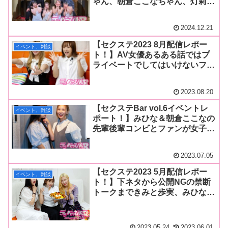
ゃん、朝倉ここなちゃん、灯莉ち
ゃんが出演した緊縛イベント「幻
想縄ライブVOL.12」をレポー
2024.12.21
ト！
【セクステ2023 8月配信レポー
イベント、雑談
ト！】AV女優あるある話ではプ
ライベートでしてはいけないフェ
ラチオ格言を発表！きみと歩実＆
朝倉ここなではラスト配信回！
2023.08.20
【セクステBar vol.6イベントレ
イベント、雑談
ポート！】みひな＆朝倉ここなの
先輩後輩コンビとファンが女子会
トークを満喫！カラオケでは2人
が意外な楽曲を披露し盛り上が
2023.07.05
る！
【セクステ2023 5月配信レポー
イベント、雑談
ト！】下ネタから公開NGの禁断
トークまできみと歩実、みひな、
朝倉ここながぶっちゃける！みひ
な特製の塩吹きポップコーンも堪
能し2時間30分全てが危険水域
2023.05.24
2023.06.01