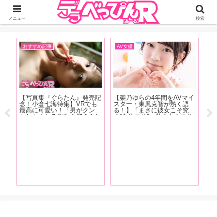
ジーオーティーが運営するちょっとHなニュースサイ。サイト内のリンクには
DMMアフィリエイトが含まれているものがあります
メニュー
検索
おすすめ記事
AV女優
イ
号発
【写真集『ぐらたん』発売記
【架乃ゆらの4年間をAVマイ
【
ます
念！小倉七海特集】VRでも
スター・東風克智が熱く語
念
優イ
最高に可愛い！「男がクンニ
る！】「まさに彼女こそ究極
A
冨安
をしたくなる衝動を抑えられ
の”合法ロリ”。世の中のロリ
の
女優
ないほど可愛い女の子」ぐら
規制が厳しくなると同時に
ぱ
、佐
たんの魅力をAV廃人くろが
AVデビューした彼女は、”時
う
多香
ね阿礼が徹底紹介！【後編】
代に求められたオンナ”と言
責
っても過言ではありません」
は
【前編】
る