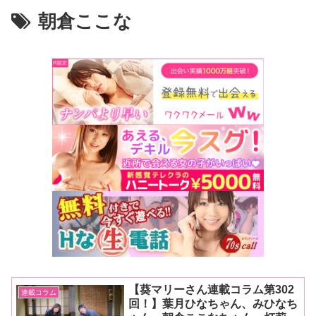
朝倉ここな
【葵マリーさん連載コラム第302
連載コラム
回！】葉月ひなちゃん、みひなち