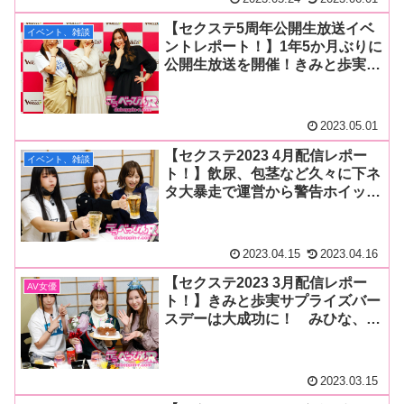
に！
【セクステ5周年公開生放送イベ
イベント、雑談
ントレポート！】1年5か月ぶりに
公開生放送を開催！きみと歩実、
みひな、朝倉ここなが小道具を使
いエッチな物ボケパフォーマンス
を披露！
2023.05.01
【セクステ2023 4月配信レポー
イベント、雑談
ト！】飲尿、包茎など久々に下ネ
タ大暴走で運営から警告ホイッス
ルが(笑)！ きみと歩実、みひ
な、朝倉ここなが有人セクステイ
ベントを控えデモンストレーショ
2023.04.15
2023.04.16
ン！
【セクステ2023 3月配信レポー
AV女優
ト！】きみと歩実サプライズバー
スデーは大成功に！ みひな、朝
倉ここな、視聴者から祝福の
嵐！ しかし、いつもの過激な下
ネタトークも健在！
2023.03.15