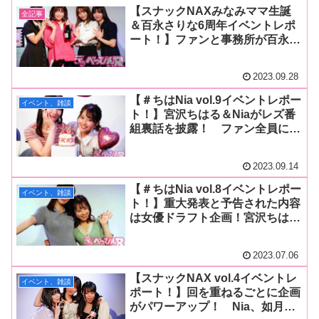
【スナックNAXみなみママ生誕
全記事
＆百永さりな6周年イベントレポ
ート！】ファンと事務所が百永さ
りなとみなみマネージャーを盛大
に祝福！ Nia、鈴音杏夏も出演
2023.09.28
し2人に乾杯！
【＃ちはNia vol.9イベントレポー
イベント、雑談
ト！】宮沢ちはる＆Niaがレズ番
組裏話を披露！ ファン全員にマ
ル秘写真も贈られ心地よいイベン
トに！
2023.09.14
【＃ちはNia vol.8イベントレポー
イベント、雑談
ト！】重大発表と予告された内容
は女優ドラフト企画！宮沢ちはる
とNiaが選んだ最強メンバーは一
体誰なのか必見！必読！
2023.07.06
【スナックNAX vol.4イベントレ
イベント、雑談
ポート！】回を重ねるごとに企画
がパワーアップ！ Nia、如月ゆ