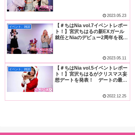
の、鈴木杏夏が面白トークから真
面目なトークまで幅広い内容で盛
り上げる！
2023.05.23
【＃ちはNia vol.7イベントレポー
イベント、雑談
ト！】宮沢ちはるの新EXガール
就任とNiaのデビュー2周年を祝
福！ ギャル姿のちはるちゃんが
Niaちゃんからシャンパン口移し
をされ大照れ！
2023.05.11
【＃ちはNia vol.5イベントレポー
イベント、雑談
ト！】宮沢ちはるがクリスマス妄
想デートを発表！ デートの最後
はもちろん〇〇〇！ 今年一年を
表す漢字も発表しファンと絆を深
2022.12.25
める！