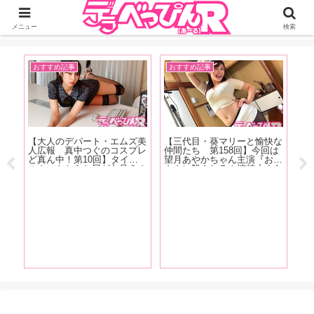
ジーオーティーが運営するちょっとHなニュースサイ。サイト内のリンクには
DMMアフィリエイトが含まれているものがあります
メニュー
検索
おすすめ記事
おすすめ記事
A
【大人のデパート・エムズ美
【三代目・葵マリーと愉快な
【
のH
人広報 真中つぐのコスプレ
仲間たち 第158回】今回は
ウ
女
ど真ん中！第10回】タイト
望月あやかちゃん主演『お母
レ
上
スカートからお尻が丸見えの
さんに殺される！搾精止まら
奈
、恋
痴女系コスプレで真中さんが
ず間もなく家庭崩壊！ 望月
座
名つ
登場！【撮り下ろしグラビア
あやか』の現場をレポート！
カ
アも
画像あり！】
ま
尽