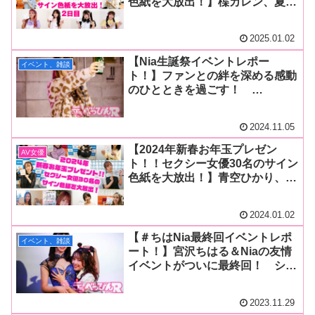
色紙を大放出！】楪カレン、夏目
響、愛才りあ、きみと歩実、
Nia、福田もも、和久井美兎、天
2025.01.02
野花乃、白浜美羽、一ノ瀬恋【2
日はこの10名！】
【Nia生誕祭イベントレポー
イベント、雑談
ト！】ファンとの絆を深める感動
のひとときを過ごす！
YouTube鑑賞会では驚きのオナ
ニールーティーン動画上映が行わ
2024.11.05
れ、独自のオナニールールを解
説！
【2024年新春お年玉プレゼン
AV女優
ト！！セクシー女優30名のサイン
色紙を大放出！】青空ひかり、水
卜さくら、水端あさみ、きみと歩
実、庵ひめか、Nia、和久井美
2024.01.02
兎、樟葉杏、宝生めい、赤瀬尚子
【2日はこの10名！】
【＃ちはNia最終回イベントレポ
イベント、雑談
ート！】宮沢ちはる＆Niaの友情
イベントがついに最終回！ シチ
ュエーションコーナーも盛り上が
り、笑いと涙でグッドバイ！
2023.11.29