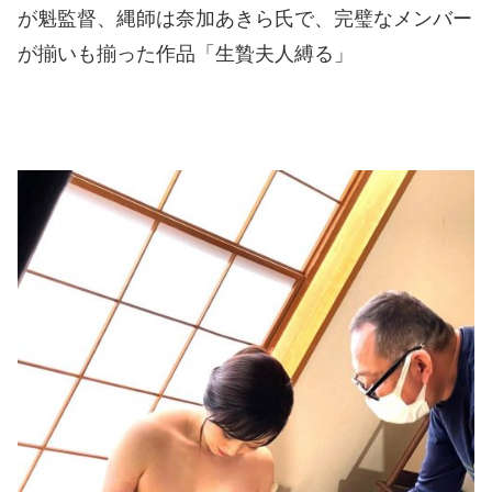
が魁監督、縄師は奈加あきら氏で、完璧なメンバー
が揃いも揃った作品「生贄夫人縛る」