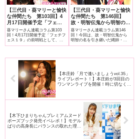
【三代目・葵マリーと愉快
【三代目・葵マリーと愉快
な仲間たち 第103回】4
な仲間たち 第146回】
月17日開催予定「フェチ
故・明智伝鬼から明智の名
フェス19」の前哨戦とし
を引き継いだ縄師・明智神
葵マリーさん連載コラム第103
葵マリーさん連載コラム第146
て、当日イベントで販売さ
凪さんが、明智伝鬼さんが
回！4月17日開催予定「フェチフ
回！今回は、故・明智伝鬼から
ェス１９」の前哨戦として、当
明智の名を引き継いだ縄師・明
れる原美織ちゃん＆結月里
長年に渡り力を注いできた
日イベントで販売される原美織
智神凪さんが、明智伝鬼さんが
奈ちゃん緊縛写真集撮影現
イベント・ファントムショ
ちゃん＆結月里奈ちゃん緊縛写
長年に渡り力を注いできたイベ
場をマリーさんがレポー
ーを襲名後初開催！
真集撮影現場をマリーさんがレ
ント・ファントムショーを襲名
ト！
ポート！■マリーさんの今までの
後初開催！ その様子をレポー
連載はこちら原美織ちゃん＆結
トします！■マリーさんの今まで
月里奈ち
の連載はこち
【本庄鈴「月で逢いましょうvol.35」
ライブレポート！】本庄鈴が3回目の
ワンマンライブを開催！時に切なく、
時に力強く歌う姿に魅せられる！ラス
トはファンへの思いがこみ上げて感涙
する姿も！
【木下ひまりちゃんプレミアムヌード
ポーズブック発売イベレポ！】モデル
ばりの高身長にバランスの取れた理想
のボディラインを誇る木下ひまりちゃ
んがヌードポーズ集を発売！