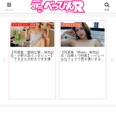
ジーオーティーが運営するちょっとHなニュースサイ。サイト内のリンクには
DMMアフィリエイトが含まれているものがあります
メニュー
検索
インタビュー、対談
アダルトビデオ
お
売記
【写真集『臆病な愛』発売記
【写真集『Muse』発売記
【
ー】
念・小野六花インタビュー】
念！白峰ミウ特集】ハイレベ
念
近
「下ネタも大好きです女優と
ルなフェラで男を虜にする世
最
やっ
して成長したのかもしれない
話焼き痴女！謎に包まれた白
を
に遭
（笑）。もうちんことか普通
峰ミウの魅力をAV廃人・く
な
晩中
に言えちゃったりするんで
ろがねが徹底分析！【前編】
た
りか
す」後編
ね
れて
編】