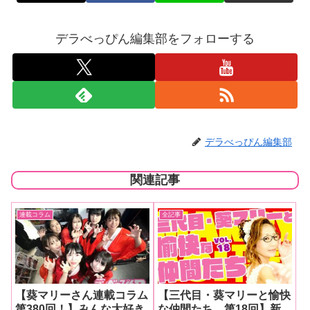
デラべっぴん編集部をフォローする
デラべっぴん編集部
関連記事
連載コラム
全記事
【葵マリーさん連載コラム
【三代目・葵マリーと愉快
第380回！】みんな大好き
な仲間たち 第18回】新