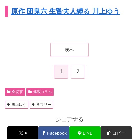
原作 団鬼六 生贄夫人縛る 川上ゆう
次へ
1
2
全記事
連載コラム
川上ゆう
葵マリー
シェアする
X
Facebook
LINE
コピー