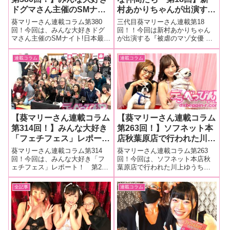
ドグマさん主催のSMナイ
村あかりちゃんが出演する
ト!日本最強のM女軍団が
『被虐のマゾ女優 新村あ
葵マリーさん連載コラム第380
三代目葵マリーさん連載第18
一致団結してお客様達を大
かり調教記録』（タイト）
回！今回は、みんな大好きドグ
回！！今回は新村あかりちゃん
マさん主催のSMナイト!日本最強
が出演する『被虐のマゾ女優 新
興奮のるつぼに送り出して
の現場をレポート！調教さ
のM女軍団が一致団結してお客様
村あかり調教記録』（タイト）
ました！
れて変わって行く（？）あ
達を大興奮のるつぼに送り出し
の現場をレポート！新村あかり
連載コラム
連載コラム
かりちゃんの様子をたっぷ
てました！■マリーさんの今まで
ちゃんが出演『被虐のマゾ女優
り御覧ください！
の連載はこちら ドグマSMナイト
新村あかり調教記録』現場レポ
みんな大好きドグマさん主催のS
ート！どこからどう見ても良い
女リストに入
【葵マリーさん連載コラム
【葵マリーさん連載コラム
第314回！】みんな大好き
第263回！】ソフネット本
「フェチフェス」レポー
店秋葉原店で行われた川上
ト！ 第27回目を迎えま
ゆうちゃんのイベントをレ
葵マリーさん連載コラム第314
葵マリーさん連載コラム第263
すます盛り上がる会場の様
ポート！
回！今回は、みんな大好き「フ
回！今回は、ソフネット本店秋
ェチフェス」レポート！ 第27
葉原店で行われた川上ゆうちゃ
子ををお伝えします！
回目を迎えますます盛り上がる
んのイベントをレポート！■マリ
会場の様子ををお伝えします！■
ーさんの今までの連載はこち
全記事
連載コラム
マリーさんの今までの連載はこ
ら 川上ゆうちゃん秋葉原イベン
ちら フェチフェス27みんな大好
ト我らの女神、川上ゆうちゃん
きフェチフェスの第27回目。毎
がまたしても秋葉原に降臨する
年1
らしく、ゆう