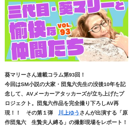
葵マリーさん連載コラム第93回！
今回はSM小説の大家・団鬼六先生の没後10年を記
念して、AVメーカーアタッカーズが立ち上げたプ
ロジェクト。団鬼六作品を完全撮り下ろしAV再
現！！ その第１弾
川上ゆう
さんが出演する「原
作団鬼六 生贄夫人縛る」の撮影現場をレポート！