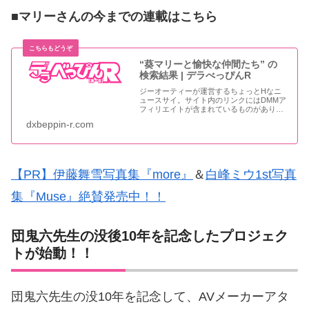
■マリーさんの今までの連載はこちら
“葵マリーと愉快な仲間たち” の
検索結果 | デラべっぴんR
ジーオーティーが運営するちょっとHなニ
ュースサイ。サイト内のリンクにはDMMア
フィリエイトが含まれているものがありま
す
dxbeppin-r.com
【PR】伊藤舞雪写真集『more』
＆
白峰ミウ1st写真
集『Muse』絶賛発売中！！
団鬼六先生の没後10年を記念したプロジェク
トが始動！！
団鬼六先生の没10年を記念して、AVメーカーアタ