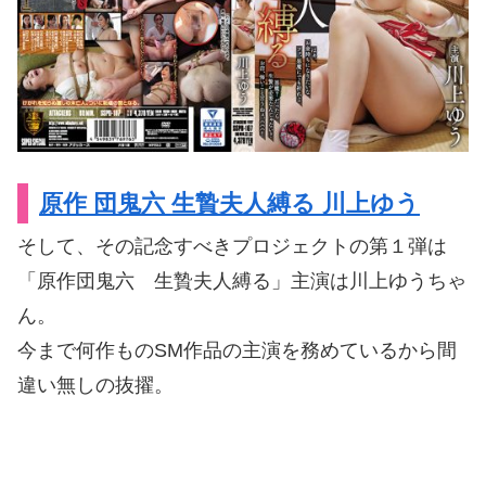
原作 団鬼六 生贄夫人縛る 川上ゆう
そして、その記念すべきプロジェクトの第１弾は
「原作団鬼六 生贄夫人縛る」主演は川上ゆうちゃ
ん。
今まで何作ものSM作品の主演を務めているから間
違い無しの抜擢。