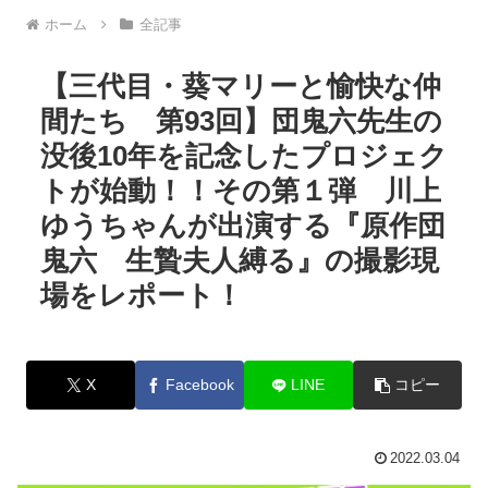
ホーム
全記事
【三代目・葵マリーと愉快な仲
間たち 第93回】団鬼六先生の
没後10年を記念したプロジェク
トが始動！！その第１弾 川上
ゆうちゃんが出演する『原作団
鬼六 生贄夫人縛る』の撮影現
場をレポート！
X
Facebook
LINE
コピー
2022.03.04