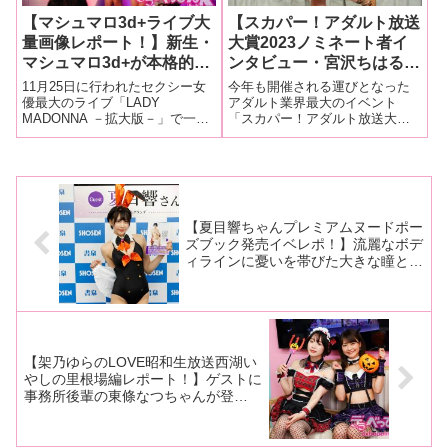
【マシュマロ3d+ライブ大
【スカパー！アダルト放送
量画像レポート！】新生・
大賞2023ノミネート者イ
マシュマロ3d+が本格的に
ンタビュー・宮沢ちはる】
始動開始！宮沢ちはるが加
引退イヤーにスカパー！ア
11月25日に行われたセクシー女
今年も開催される運びとなった
入しますますパワーアッ
ダルト放送大賞に再チャレ
優最大のライブ「LADY
アダルト業界最大のイベント
MADONNA －拡大版－」で一足
「スカパー！アダルト放送大賞
プ！乙アリス、NIMO、
ンジ！ 「みんなの力にな
先に新体制をお披露目したマシ
2023」。昨年から各賞がリニュ
蘭々も触発されライブは大
りたいと思っているので、
ュマロ3d+（乙アリスちゃん、
ーアルされましたが、今回も新
盛り上がり！
毎日投票をお願いしま
NIMOちゃん、蘭々ちゃん、宮沢
企画として「新EXガールズオー
す！」
ちはるちゃん）が、ホームグラ
ディション」が開催されること
ウンドである東京・レフカダ新
となりました。ノミネート者は7
宿
人。セクシ
【夏目響ちゃんプレミアムヌードポー
ズブック発売イベレポ！】流麗なボデ
ィラインに憂いを帯びた大きな瞳と官
能的な唇を美的に再現！夏目響ちゃん
が至高のヌードポーズ集を発売！
【架乃ゆらのLOVE昭和生放送西湖い
やしの里根場編レポート！】ゲストに
事務所後輩の東條なつちゃんが登
場！ 西湖ロケではゆら侍となつ姫の
珍道中も公開！