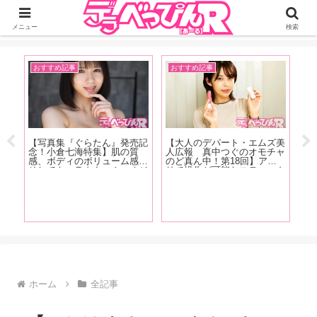
ジーオーティーが運営するちょっとHなニュースサイ。サイト内のリンクには
DMMアフィリエイトが含まれているものがあります
メニュー
検索
おすすめ記事
おすすめ記事
A
記
【写真集『ぐらたん』発売記
【大人のデパート・エムズ美
念！小倉七海特集】肌の質
人広報 真中つぐのオモチャ
【
星
感、ボディのボリューム感、
のど真ん中！第18回】アプ
念
ー
そしてキャラクター！ オジ
リで操作が可能なスティック
ー
ゃ
サンたちをトリコにしてしま
型のUSB充電式ローターを
で
と
う小倉七海、天性の魅力を
紹介！「ちなみに私は会社の
ィ
な
AV廃人くろがね阿礼が徹底
パソコンで充電していました
と
解説！【前編】
(笑)」
く
願
ホーム
全記事