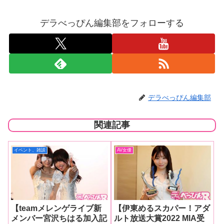
デラべっぴん編集部をフォローする
デラべっぴん編集部
関連記事
イベント、雑談
AV女優
【teamメレンゲライブ新
【伊東めるスカパー！アダ
メンバー宮沢ちはる加入記
ルト放送大賞2022 MIA受