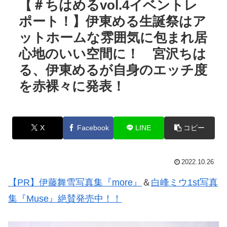
【＃ちはめるvol.4イベントレ
ポート！】伊東める生誕祭はア
ットホームな雰囲気に包まれ居
心地のいい空間に！ 宮沢ちは
る、伊東めるが自身のエッチ度
を赤裸々に発表！
X
Facebook
LINE
コピー
2022.10.26
【PR】伊藤舞雪写真集『more』
＆
白峰ミウ1st写真
集『Muse』絶賛発売中！！