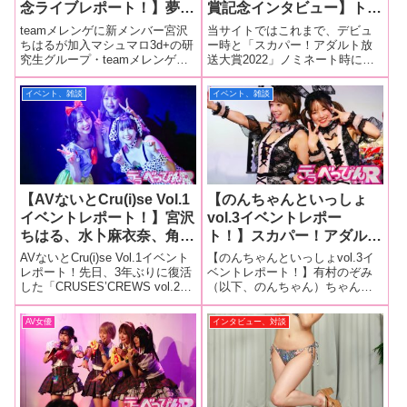
念ライブレポート！】夢乃
賞記念インタビュー】トリ
美咲、宮沢ちはるの新生
リンガルのインテリ女優が
teamメレンゲに新メンバー宮沢
当サイトではこれまで、デビュ
teamメレンゲが華々しく
頭脳を駆使して
ちはるが加入マシュマロ3d+の研
ー時と「スカパー！アダルト放
究生グループ・teamメレンゲに
送大賞2022」ノミネート時に伊
スタート！ ライブ最後に
「MIA（Most Intelligent
再び新戦力が加入！ 新メンバ
東めるちゃんにインタビューを
はまたまた新メンバー加入
Actress）」を受賞！「女
ーの加入を記念した定期ライブ
してきました。その後、わずか
イベント、雑談
イベント、雑談
のサプライズ発表も！【メ
優さんと同じ土俵に立たな
「マシュマロ3d+ teamメレンゲ
デビュー半年でアダルト界最大
ッセージ動画あり！】
いといけないというので、
ライブvol.16 新メンバー 宮沢
の賞レースである「スカパー！
ちはる加入記念ラ
アダルト放送大賞2022」にノミ
ものすごく不安でした」
ネートさ
【前編】
【AVないとCru(i)se Vol.1
【のんちゃんといっしょ
イベントレポート！】宮沢
vol.3イベントレポー
ちはる、水卜麻衣奈、角名
ト！】スカパー！アダルト
つむぎがキュートなコスプ
EXガールズの有村のぞみ
AVないとCru(i)se Vol.1イベント
【のんちゃんといっしょvol.3イ
レ姿で下ネタを連発！ 初
と宮沢ちはるがセクシーバ
レポート！先日、3年ぶりに復活
ベントレポート！】有村のぞみ
した「CRUSES’CREWS vol.2」
（以下、のんちゃん）ちゃん冠
開催の事務所主催イベント
ニースタイルで共演！大喜
を大成功させたAV芸能事務所の
イベント「のんちゃんといっし
は大盛況で出港！
利対決ではシュールな回答
クルーズグループが、またまた
ょ」の第3回目が、12月10日に東
AV女優
インタビュー、対談
が続出！
新ブランドのイベントを立ち上
京・レフカダ新宿で行われ、ゲ
げました！6月7日、東京・秋葉
ストには宮沢ちはる（以下、ち
原コ
はるん）ちゃんが登場しまし
た！ち