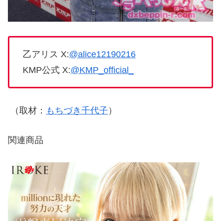
乙アリス X:
@alice12190216
KMP公式 X:
@KMP_official_
（取材：
もちづき千代子
）
関連商品