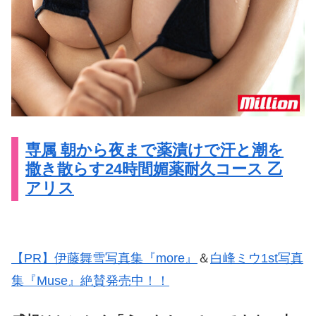
専属 朝から夜まで薬漬けで汗と潮を
撒き散らす24時間媚薬耐久コース 乙
アリス
【PR】伊藤舞雪写真集『more』
＆
白峰ミウ1st写真
集『Muse』絶賛発売中！！