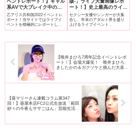
ベントレポート！】ギャル
版-」ライブ大量画像レポ
系AVで大ブレイク中の乙
ート！】史上最高のライブ
アリス冠イベントが久々に
となった
乙アリス共和国2022イベントレ
セクシー女優やシンガーが大集
開催！ アイドルライブや
LADYMADONNA！28
ポート！当サイトではライブイ
合し、年末のアダルト界を盛り
ベントを積極的にレポートして
上げるライブイベント
ゲームコーナーでファンと
人、22組のアーティスト
きた「マシュマロ3d+」。そのメ
「LADYMADONNA-拡大版-」が
交流し充実した内容に！
が全力パフォーマンス！シ
ンバーであり、いまや大人気ギ
11月25日、神奈川県川崎市にあ
ークレットゲストにはなん
ャル女優に成長した乙アリスち
るライブハウス・クラブチッタ
とあのボーカリストが！
ゃんの冠イベント「乙アリス共
で行われ超満員のファンが詰め
和国2022～乙坂11th TOUR
かけた。「LADYMADONNA-拡
大
【唯井まひろ7周年記念イベントレポ
ート！】会場大爆笑！ 唯井まひろ、
きしたかの＆ガクヅケと挑んだ大喜
利・漫才・コント三本勝負！ 笑いに
包まれた7周年！【本人コメントあ
り】
【葵マリーさん連載コラム第347
回！】葵屋本店FC2公式生放送「範田
紗々の今夜もササごはん」芸能生活
25周年を迎える小向美奈子さんがゲ
ストの放送現場をレポート！