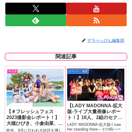
デラべっぴん編集部
関連記事
AV女優
イベント、雑談
【LADY MADONNA-拡大
【＃フレッシュフェス
版-ライブ大量画像レポー
2023撮影会レポート！】
ト！】18人、2組のセクシ
大槻ひびき、小倉由菜、乙
ー女優＆シンガーが大集合
LADY MADONNA-拡大版-I saw
アリス、うんぱい、栗山莉
しコロナ禍に打ち勝つライ
her standing there～その時ハー
昨年、9月に行われ大好評を博し