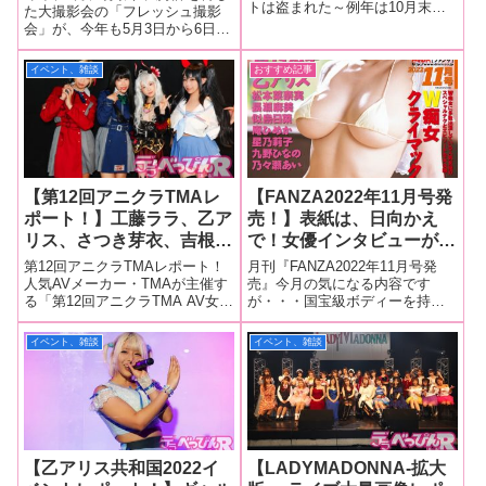
トは盗まれた～例年は10月末に
緒、宍戸里帆、福田もも、
ブを開催！ 観ているもの
た大撮影会の「フレッシュ撮影
行われていたライブイベント
会」が、今年も5月3日から6日ま
和久井美兎、桜空もものス
を勇気づけたアダルト界史
「LADY MADONNA-拡大版-」で
で、埼玉県越谷市にある「しら
ター女優がセクシーな水着
上最大のライブは今年も大
すが、コロナ禍の影響もあって
こばと水上公園」で「＃フレッ
イベント、雑談
おすすめ記事
姿で登場しシャッターの嵐
成功！
か、今年は1カ月遅れで
シュフェス2023撮影会」として
に！
盛大に開催されました！セクシ
ー女優はもちろん、グラビアア
イドル
【第12回アニクラTMAレ
【FANZA2022年11月号発
ポート！】工藤ララ、乙ア
売！】表紙は、日向かえ
リス、さつき芽衣、吉根ゆ
で！女優インタビューがて
りあ、かさいあみ、佐倉絆
んこ盛り！似鳥日菜、九野
第12回アニクラTMAレポート！
月刊『FANZA2022年11月号発
がキュートなコスプレ姿で
ひなの、庵ひめか、星乃莉
人気AVメーカー・TMAが主催す
売』今月の気になる内容です
る「第12回アニクラTMA AV女優
が・・・国宝級ボディーを持つ
参加！ 4年ぶりの復活に
子、乃々瀬あい！月乃ル
と逢えるアニソン＆J-POPイベ
グラビアアイドル日向かえで！
会場中が乱舞！
ナ、長瀬麻美、松本菜奈
ント4年ぶりの返り咲き『復活響
そして、女優インタビューが多
イベント、雑談
イベント、雑談
実！人気女優インタビュー
宴』」が東京・新宿ロフトで、9
すぎた！なんと9人！！その他ペ
は乙アリス！
月29日の23時30分から30日未明
ージも大充実！【HATSUMONO
まで行われま
から5名】・新たなステージに挑
【乙アリス共和国2022イ
【LADYMADONNA-拡大