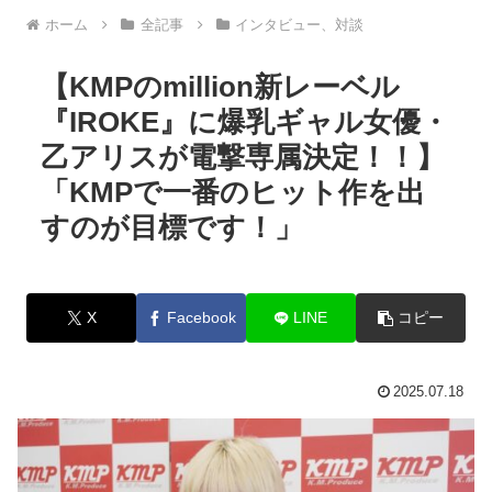
ホーム
全記事
インタビュー、対談
【KMPのmillion新レーベル
『IROKE』に爆乳ギャル女優・
乙アリスが電撃専属決定！！】
「KMPで一番のヒット作を出
すのが目標です！」
X
Facebook
LINE
コピー
2025.07.18