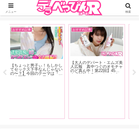
ジーオーティーが運営するちょっとHなニュースサイ。サイト内のリンクには
DMMアフィリエイトが含まれているものがあります
メニュー
検索
AV女優
AV女優
A
ズ美
【#川上パイセンカウントダ
【『FANZA』2022年4月号発
【
チャ
ウン対談 カウント3】リアル
売！】表紙はS1デビューの
念
度
レジェンド・蒼井そらと川上
天然Hカップインフルエンサ
く
ウォ
奈々美＆古川いおりの超豪華
ー・うんぱい！インタビュー
「
ニー
座談会が実現！ 恵比寿マス
は白花こう、鈴音りん、吉根
な
ら、
カッツの話から引退後の動向
ゆりあ、川上奈々美が登場！
を
し
まで、美女3人が本音で語り
FANZA2021年下半期ランキ
っ
ちょ
尽くす【前編】
ング大発表！
さ
まり