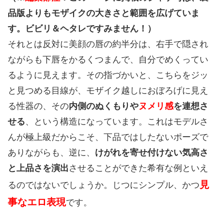
品版よりもモザイクの大きさと範囲を広げていま
す。ビビリ＆
ヘタレですみません！）
それとは反対に美顔の唇の約半分は、右手で隠され
ながらも下唇をかるくつまんで、自分でめくってい
るように見えます。その指づかいと、こちらをジッ
と見つめる目線が、モザイク越しにおぼろげに見え
る性器の、その
内側のぬくもりや
ヌメリ感
を連想さ
せる
、という構造になっています。これはモデルさ
んが極上級だからこそ、下品ではしたないポーズで
ありながらも、逆に、
けがれを寄せ付けない気高さ
と上品さを演出
させることができた希有な例といえ
見
るのではないでしょうか。じつにシンプル、かつ
事なエロ表現
です。