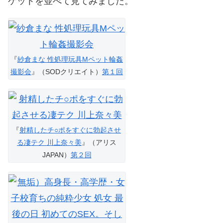
ケットを並べて見てみました。
『
紗倉まな 性処理玩具Mペット輪姦
撮影会
』（SODクリエイト）
第１回
『
射精したチ○ポをすぐに勃起させ
る凄テク 川上奈々美
』（アリス
JAPAN）
第２回