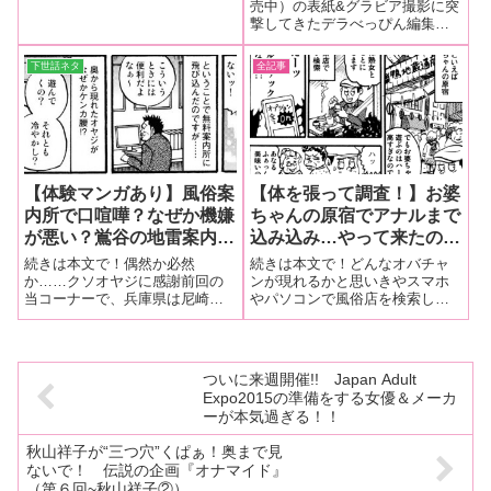
か、腰の振り方とか凄くっ
ント！今すぐ応募ボタンを
売中）の表紙&グラビア撮影に突
撃してきたデラべっぴん編集
て。でも一本目はとにかく
ポチってゲット！
部。今回カバーガールに登場し
緊張してて、そんなに集中
てくれたのは、Gカップ美巨乳の
下世話ネタ
全記事
できてなかったかも。最後
わがままボディを誇るめぐりさ
はイッちゃったけど
ん。今回も世界でたった１枚の
お宝チェキを撮ってきたので大
（笑）」
放出しちゃい
【体験マンガあり】風俗案
【体を張って調査！】お婆
内所で口喧嘩？なぜか機嫌
ちゃんの原宿でアナルまで
が悪い？鴬谷の地雷案内所
込み込み…やって来たの
【気になる風俗試し
は…【気になる風俗試し
続きは本文で！偶然か必然
続きは本文で！どんなオバチャ
隊！！】
隊！！】
か……クソオヤジに感謝前回の
ンが現れるかと思いきやスマホ
当コーナーで、兵庫県は尼崎の
やパソコンで風俗店を検索して
無料案内所が、実は本サロの入
いると、たまに見かけるのが
り口になっているという記事が
「オプション全部無料」という
ありましたが、都内にも同様の
太っ腹なお店。かといって、基
街がありました。
本の金額が極端に高いワケでも
ついに来週開催!! Japan Adult
ないんですよ。１万５０００円
Expo2015の準備をする女優＆メーカ
前後でアナルまで掘
ーが本気過ぎる！！
秋山祥子が“三つ穴”くぱぁ！奥まで見
ないで！ 伝説の企画『オナマイド』
（第６回~秋山祥子②）