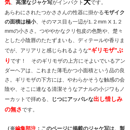
大
気
、
高潔なジャケ写
がインパクト
です。
あらわにされたつかささんの性器に掛かる
モザイク
の面積は極小
、そのマス目も一辺が1.２mm X 1.２
mmの小ささ。つややかなクリ包皮の色艶や、楚々
とした小陰唇のたたずまいも、ディテールや香りま
“ギリモザ”ぶ
でが、アリアリと感じられるような
り
です！ そのギリモザの上方にそよいでいるアン
ダーヘアは、これまた薄毛かつ小面積という品の良
さ。ギリモザの下方には、やわらかそうな触感の会
陰や、そこに連なる清潔そうなアナルの小ジワもノ
出し惜しみ
ーカットで拝める、
じつにアッパレな
の無さ
です。
（※
編集部注
：
このページに掲載のジャケ写は、
製