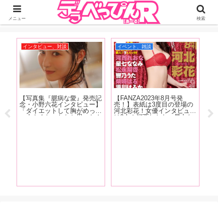
ジーオーティーが運営するちょっとHなニュースサイ。サイト内のリンクには
DMMアフィリエイトが含まれているものがあります
メニュー
検索
インタビュー、対談
イベント、雑談
お
ム第
【写真集『臆病な愛』発売記
【FANZA2023年8月号発
主
念・小野六花インタビュー】
売！】表紙は3度目の登場の
少
「ダイエットして胸がめっち
河北彩花！女優インタビュー
上
ゃ小さくなったなと思ったん
は9人！河西れおな、星七な
ポ
ですけどこの間、下着を買い
なみ、松永梨杏、響乃うた、
に行った時に測ってもらった
柴崎はる、澪川はるか、天野
【
ら全然変わってなかったんで
花乃、夏目響、東條なつ！抜
は
すよ」前編
きドコロ満載でお送りしま
ね
す!
う
題
女
性
め