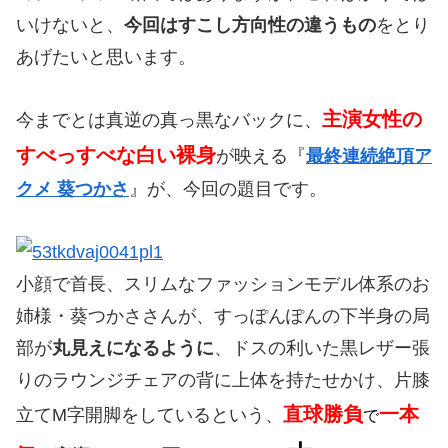
いけないと、
今回はすこし方向性の違うもの
をとり
あげたいと思います。
主演女性の
今までとは真逆の真っ黒なバックに、
すべっすべな白い裸身
が映える『
最終連続絶頂ア
クメ 葵つかさ
』が、今回の題目です。
小顔で首長、スリムなファッションモデル体系のお
姉様・葵つかささんが、すっぽんぽんの下半身の局
部が
丸見えになるように
、ドスの利いた黒レザー張
りのラウンジチェアの背に上体を持たせかけ、片膝
直球勝負
一本
立てM字開脚をしているという、
で