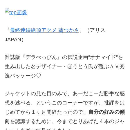
『
最終連続絶頂アクメ 葵つかさ
』（アリス
JAPAN）
雑誌版『デラべっぴん』の伝説企画“オナマイド”を
生み出した名デザイナー・ほうとう氏が選ぶＡＶ秀
逸パッケージ♡
ジャケットの見た目のみで、あーだこーだ勝手な感
想を述べる、というこのコーナーですが、批評をは
じめてから１ヶ月間経たったので、
自分の好みの傾
向
を認識するために、今までとりあげた４本のジャ