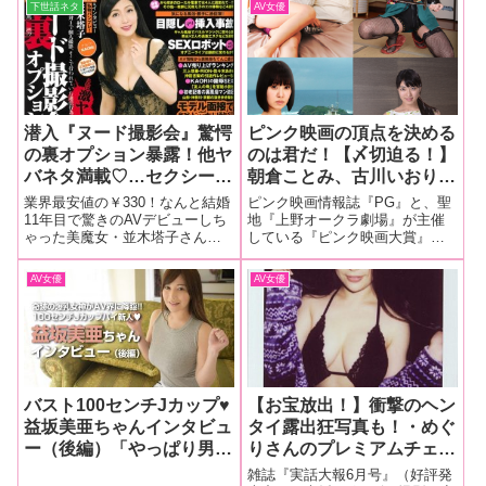
下世話ネタ
AV女優
潜入『ヌード撮影会』驚愕
ピンク映画の頂点を決める
の裏オプション暴露！他ヤ
のは君だ！【〆切迫る！】
バネタ満載♡…セクシー女
朝倉ことみ、古川いおり、
優・並木塔子さんの表紙が
つぼみ等人気AV女優も
業界最安値の￥330！なんと結婚
ピンク映画情報誌『PG』と、聖
目印の『実話大報8月号』
続々参戦中の『第28回ピ
11年目で驚きのAVデビューしち
地『上野オークラ劇場』が主催
ゃった美魔女・並木塔子さん表
している『ピンク映画大賞』の
本日発売！
ンク大賞』
紙の雑誌『実話大報8月号』全国
第28回が5月5日（祝・木）に開
書店・コンビニで本日発売！ま
催される。ユーザーからの投票
AV女優
AV女優
だ買ってない人にちょっとだけ
によって決まるこの大賞。 いよ
内容教えちゃいます♡今月も男
いよ〆切（3月25日）が迫ってき
の欲望を満たしてみせます！
たので、投票参加してみたい方
エロい
は急
バスト100センチJカップ♥
【お宝放出！】衝撃のヘン
益坂美亜ちゃんインタビュ
タイ露出狂写真も！・めぐ
ー（後編）「やっぱり男優
りさんのプレミアムチェキ
さんって、ち●この硬さと
写真を限定6名様にプレゼ
雑誌『実話大報6月号』（好評発