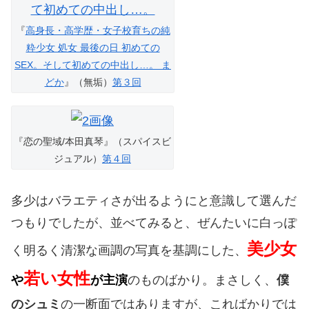
『
高身長・高学歴・女子校育ちの純
粋少女 処女 最後の日 初めての
SEX。そして初めての中出し…。 ま
どか
』（無垢）
第３回
『恋の聖域/本田真琴』（スパイスビ
ジュアル）
第４回
多少はバラエティさが出るようにと意識して選んだ
つもりでしたが、並べてみると、ぜんたいに白っぽ
美少女
く明るく清潔な画調の写真を基調にした、
若い女性
や
が主演
のものばかり。まさしく、
僕
のシュミ
の一断面ではありますが、こればかりでは