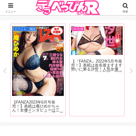
ジーオーティーが運営するちょっとHなニュースサイ。サイト内のリンクには
DMMアフィリエイトが含まれているものがあります
メニュー
検索
イベント、雑談
AV女優
イ
売記
【『FANZA』2022年5月号発
【F
ュー
売！】表紙は改名後ますます
売
長を
勢いに乗る汐世！人気女優イ
し
を感
ンタビューは河北彩花、冨安
ュ
七海
れおな、川原りま！新人女優
み
た作
インタビューは宍戸里帆、佐
ろ
がね
久良咲希、一乃あおい、多香
清
良、野咲美桜が登場！
ビ
【FANZA2023年6月号発
売！】表紙は庵ひめかちゃ
ん！女優インタビューは三崎
なな、朝日りお、神木麗、円
井萌華、結城りの、しおかわ
雲丹！6月号はレビューは
104作品!抜け無しの抜きドコ
ロ満載でお送りします!