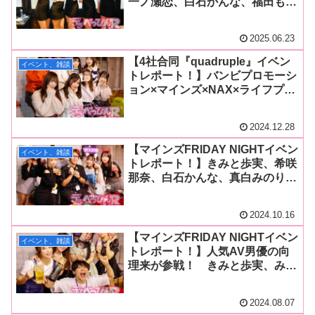
一ノ瀬恋、白石かんな、福田も
も、音羽美鈴、久和原せいらの人
気女優がSODLANDに出勤！ 乾
2025.06.23
杯と笑顔あふれる一夜に！
【4社合同『quadruple』イベン
イベント、雑談
トレポート！】バンビプロモーシ
ョン×マインズ×NAX×ライフプロ
モーションの4大事務所がコラボ
イベントを開催！ 会場は超満員
2024.12.28
で年末らしいビッグイベントに
【マインズFRIDAY NIGHTイベン
イベント、雑談
トレポート！】きみと歩実、希咲
那奈、白石かんな、真白みのり、
音羽美鈴が人気メーカー「コスプ
レ一本勝負」主宰のdecと飲み会
2024.10.16
2時間1本勝負！
【マインズFRIDAY NIGHTイベン
イベント、雑談
トレポート！】人気AV男優の向
理来が参戦！ きみと歩実、みひ
な、希咲那奈、白石かんなからの
エッチな質問に答える！ みひな
2024.08.07
が「向コール」も発案！