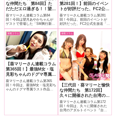
な仲間たち 第84回】た
第281回！】前回のイベン
だただエロ過ぎる！！望月
トが好評だった、FC2公式
あやかちゃんがゲストで登
生放送「鵺神、天馬のココ
葵マリーさん連載コラム第84
葵マリーさん連載コラム第281
場！ 「SM興行新宿ニュ
だけの話」のスペシャルバ
回！今回は望月あやかちゃんが
回！今回は、前回のイベントが
ゲストで登場した「SM興行新宿
好評だった、FC2公式生放送「葵
ーアート蓬莱かすみプロデ
ージョン。略して「ココ
ニューアート蓬莱かすみプロデ
屋本店」で準定期的に放送して
ュースDAY」を大量画像
縄」イベント第二弾の様子
ュースDAY」現場を大量画像で
いる、「鵺神、天馬のココだけ
連載コラム
連載コラム
でレポート！
をレポート！
レポート！■マリーさんの今まで
の話」のスペシャルバージョ
の連載はこちら「SM興行新宿ニ
ン。略して「ココ縄」イベント
ューアート蓬莱かすみプロデュ
第二弾の様子をレポート！■マリ
ースDA
ーさんの今
【葵マリーさん連載コラム
第365回！】最強M女・塩
見彩ちゃんのドグマ専属ラ
スト作品『処刑中毒女 塩
葵マリーさん連載コラム第365
見彩』の撮影現場をレポー
【三代目・葵マリーと愉快
回！今回は、最強M女・塩見彩ち
ゃんのドグマ専属ラスト作品
ト！
な仲間たち 第172回】
『処刑中毒女 塩見彩』の撮影現
久々に開催された台湾のア
場をレポート！■マリーさんの今
ダルトイベント『台湾アダ
までの連載はこちら 処刑中毒女
葵マリーさん連載コラム第172
ルトエキスポ TAE09』を
塩見彩ついに来ちゃいました。
回！今回は、久々に開催された
いつか必ずこんな日が来るのは
台湾のアダルトイベント『台湾
レポート！
分かっ
アダルトエキスポ TAE09』をレ