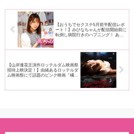
ポート！■マリーさんの今までの
連載はこちら『台湾アダルトエ
キスポ TAE09』待ちに待った台
湾アダルトエキスポTAE09
【おうちでセクステ5月前半配信レポ
ート！】みひなちゃんが配信開始前に
転倒し病院行きのハプニング！ あお
いれなちゃんが孤軍奮闘で2時間配信
を回しファンと交流！ 仲良し女優と
のエピソードも披露！
【山岸逢花主演作ロッテルダム映画祭
招待上映決定！】由緒あるロッテルダ
ム映画祭にて話題のピンク映画『橘ア
ヤコは見られたい』が招待上映！ 山
岸逢花ちゃんから喜びのコメントあ
り！