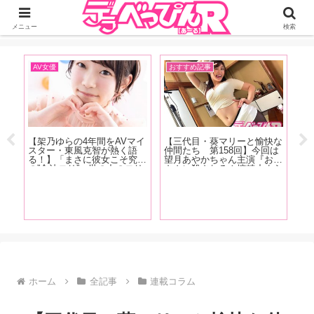
ジーオーティーが運営するちょっとHなニュースサイ。サイト内のリンクには
DMMアフィリエイトが含まれているものがあります
メニュー
検索
AV女優
おすすめ記事
お
快な
【#川上パイセンカウントダ
【写真集『ぐらたん』発売記
【
は
ウン対談 カウント3】リアル
念！小倉七海特集】デビュー
人
お母
レジェンド・蒼井そらと川上
作からあっという間に成長を
の
まら
奈々美＆古川いおりの超豪華
遂げた、ぐらたんの進化を感
同
月
座談会が実現！ 恵比寿マス
じることができる「小倉七海
け
ト！
カッツの話から引退後の動向
が評価を大きく塗り替えた作
型
まで、美女3人が本音で語り
品」5作品をAV廃人くろがね
サ
尽くす【前編】
阿礼が紹介！【中編】
し
レ
ホーム
全記事
連載コラム