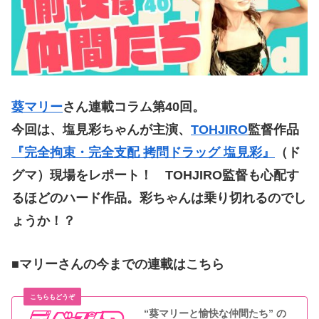
葵マリー
さん連載コラム第40
回。
今回は、塩見彩ちゃんが主演、
TOHJIRO
監督作品
『完全拘束・完全支配 拷問ドラッグ 塩見彩』
（ド
グマ）
現場をレポート！ TOHJIRO監督も心配す
るほどのハード作品。彩ちゃんは乗り切れるのでし
ょうか！？
■マリーさんの今までの連載はこちら
“葵マリーと愉快な仲間たち” の