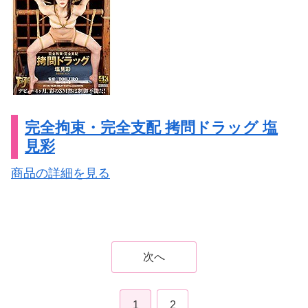
完全拘束・完全支配 拷問ドラッグ 塩
見彩
商品の詳細を見る
次へ
1
2