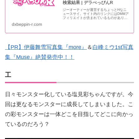
検索結果 | デラべっぴんR
ジーオーティーが運営するちょっとHなニ
ュースサイ。サイト内のリンクにはDMMア
フィリエイトが含まれているものがありま
す
dxbeppin-r.com
【PR】伊藤舞雪写真集『more』
＆
白峰ミウ1st写真
集『Muse』絶賛発売中！！
工
日々モンスター化している塩見彩ちゃんですが。今
回は更なるモンスターに成長してしまいました。こ
の彩モンスターは一体どこを目指してどこに向かっ
ているのだろう？