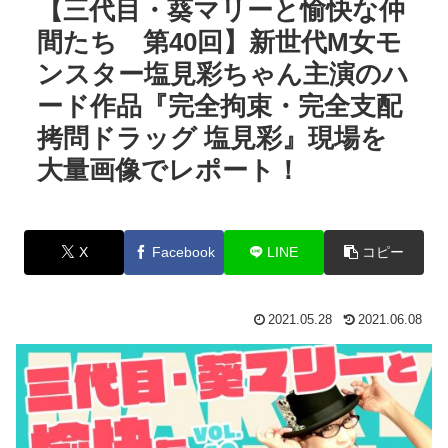
【三代目・葵マリーと愉快な仲
間たち 第40回】新世代M女モ
ンスター塩見彩ちゃん主演のハ
ード作品『完全拘束・完全支配
拷問ドラッグ 塩見彩』現場を
大量画像でレポート！
X
Facebook
LINE
コピー
2021.05.28
2021.06.08