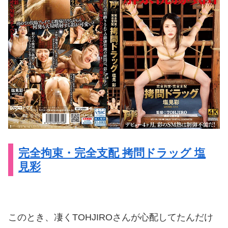
完全拘束・完全支配 拷問ドラッグ 塩
見彩
このとき、凄くTOHJIROさんが心配してたんだけ