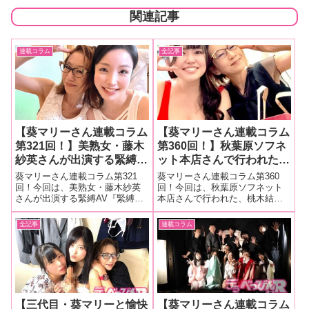
関連記事
連載コラム
全記事
【葵マリーさん連載コラム
【葵マリーさん連載コラム
第321回！】美熟女・藤木
第360回！】秋葉原ソフネ
紗英さんが出演する緊縛
ット本店さんで行われた、
AV『緊縛調教妻 老舗温泉
桃木結菜ちゃんのナチュラ
葵マリーさん連載コラム第321
葵マリーさん連載コラム第360
宿で繰り返される修行と称
ルハイAVリリースイベン
回！今回は、美熟女・藤木紗英
回！今回は、秋葉原ソフネット
さんが出演する緊縛AV『緊縛調
本店さんで行われた、桃木結菜
した性行為。義父の容赦な
トの様子をレポート！
教妻 老舗温泉宿で繰り返される
ちゃんのナチュラルハイAVリリ
い縄調教の虜となった淫ら
修行と称した性行為。義父の容
ースイベントの様子をレポー
全記事
連載コラム
な嫁 藤木紗英』の撮影現
赦ない縄調教の虜となった淫ら
ト！■マリーさんの今までの連載
場をレポート！
な嫁 藤木紗英』の撮影現場をレ
はこちら 桃木結菜ちゃんリリー
ポート！■マリーさんの今までの
スイベントなんと。ナチュラル
連載は
ハイさんが
【三代目・葵マリーと愉快
【葵マリーさん連載コラム