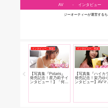
AV
インタビュー
ジーオーティーが運営するち
ー、対談
インタビュー、対談
インタビュー、対談
真集『KURI-
【写真集『Polaris』
【写真集『ハイカ
』発売記念！栗
発売記念！星乃莉子イ
発売記念！架乃ゆ
インタビュー】
ンタビュー！】「何を
ンタビュー】AVマ
ぐ１周年！これ
演じても 「星乃莉
アかのちゃんの最
んな作品がやっ
子」という 自我がバ
お気に入り作品は
い？「もっとS
ーンと 出るんじゃな
「やっぱり女の子
作品を撮りたい
くて ちゃんと役に合
哀相な目に遭うや
いますね。めち
わせての 人格という
M男の乳首を一晩
ゃ攻める作品を
か カメレオン女優に
めますみたいなや