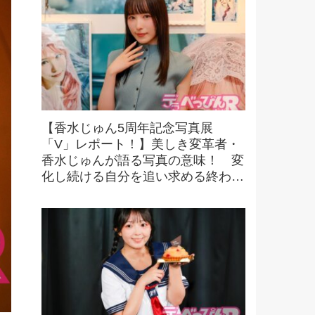
【香水じゅん5周年記念写真展
「V」レポート！】美しき変革者・
香水じゅんが語る写真の意味！ 変
化し続ける自分を追い求める終わり
なき探求とは！？