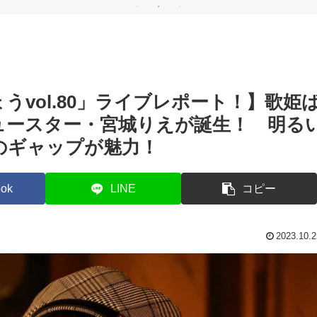
女
ほう
ですよ」前編
＆
好き
奮
vol.80」ライブレポート！】歌姫
ニュースター・宮城りえが誕生！ 明る
のギャップが魅力！
ok
LINE
コピー
2023.10.2