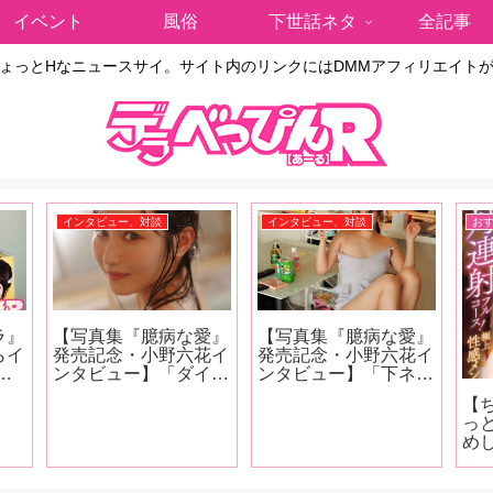
イベント
風俗
下世話ネタ
全記事
ょっとHなニュースサイ。サイト内のリンクにはDMMアフィリエイト
インタビュー、対談
インタビュー、対談
お
ラ』
【写真集『臆病な愛』
【写真集『臆病な愛』
らイ
発売記念・小野六花イ
発売記念・小野六花イ
ニ
ンタビュー】「ダイエ
ンタビュー】「下ネタ
近の
ットして胸がめっちゃ
も大好きです女優とし
【
？
小さくなったなと思っ
て成長したのかもしれ
っ
が可
たんですけどこの間、
ない（笑）。もうちん
め
つ。
下着を買いに行った時
ことか普通に言えちゃ
ょ
中責
に測ってもらったら全
ったりするんです」後
性ラ
つよ
然変わってなかったん
編