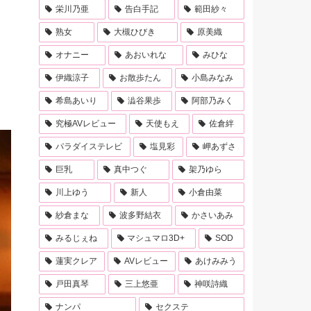
栄川乃亜
告白手記
範田紗々
熟女
大槻ひびき
原美織
」
オナニー
あおいれな
みひな
伊織涼子
お散歩たん
小島みなみ
希島あいり
澁谷果歩
阿部乃みく
究極AVレビュー
天使もえ
佐倉絆
パラダイステレビ
塩見彩
岬あずさ
巨乳
真中つぐ
架乃ゆら
川上ゆう
新人
小倉由菜
紗倉まな
波多野結衣
かさいあみ
みるじぇね
マシュマロ3D+
SOD
蓮実クレア
AVレビュー
あけみみう
戸田真琴
三上悠亜
神咲詩織
ナンパ
セクステ