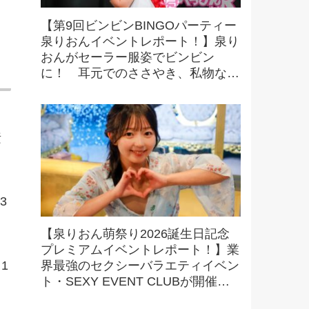
【第9回ビンビンBINGOパーティー
泉りおんイベントレポート！】泉り
おんがセーラー服姿でビンビン
に！ 耳元でのささやき、私物など
豪華景品をかけたビンゴにファンも
大興奮！
素
3
【泉りおん萌祭り2026誕生日記念
プレミアムイベントレポート！】業
1
界最強のセクシーバラエティイベン
ト・SEXY EVENT CLUBが開催す
る最強撮影オフ会を初取材！ 驚愕