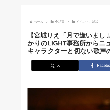
いです！」【前
なりたい」
りかは、女の子の
がヤられてるのが
ですね」【前編】
ホーム
全記事
イベント、雑談
【宮城りえ「月で逢いましょう
かりのLIGHT事務所から
キャラクターと切ない歌声
X
Facebo