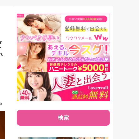
性が激萎えする言葉
きドコロ満載
「エッッロ！」と興
します!
する言葉を解説！
ば
い
5
検索