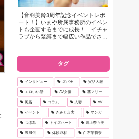
【音羽美鈴3周年記念イベントレポ
ート！】いまや所属事務所のイベン
トも企画するまでに成長！ イチャ
ラブから緊縛まで幅広い作品でさら
なる活躍へ！【本人コメントあり】
タグ
インタビュー
ズバ王
実話大報
エロいい話
AV女優
葵マリー
風俗
コラム
人妻
AV
イベント
きみと歩実
マンガ
と
つぼみ
トイズハート
川上奈々美
裏風俗
体験取材
白石茉莉奈