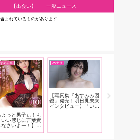
【出会い】
一般ニュース
が含まれているものがあります
すすめ記事
AV女優
イベント、雑談
【写真集『あすみみ図
【FANZA202
鑑』発売！明日見未来
号発売！】表
インタビュー】「いろ
目の登場の河
んな顔を持てる女優に
女優インタビ
ちょっと男子ぃ！も
なりたいんです。ずっ
人！河西れお
といい感じに言葉責
とMだったから、将来
ななみ、松永
しなさいよー！】ち
的にはSにもなりたい
乃うた、柴崎
っとだけビッチな女
ですね」【後編】
川はるか、天
イター・Betsyが
夏目響、東條