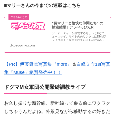
■マリーさんの今までの連載はこちら
“葵マリーと愉快な仲間たち” の
検索結果 | デラべっぴんR
ジーオーティーが運営するちょっとHなニ
ュースサイ。サイト内のリンクにはDMMア
フィリエイトが含まれているものがありま
す
dxbeppin-r.com
【PR】伊藤舞雪写真集『more』
＆
白峰ミウ1st写真
集『Muse』絶賛発売中！！
ドグマM女軍団公開緊縛調教ライブ
お久し振りな新幹線。新幹線って乗る前にワクワク
しちゃうんだよね。外景見ながら移動するの好きだ