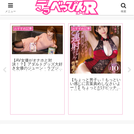
ジーオーティーが運営するちょっとHなニュースサイ。サイト内のリンクには
DMMアフィリエイトが含まれているものがあります
メニュー
検索
おすすめ記事
AV女優
【写真集『ぐらたん』発売記
【1st写真集『unusual』発売
念！小倉七海特集】デビュー
記念！石川澪特集】ルックス
作からあっという間に成長を
は清純派だが、派手な感じっ
遂げた、ぐらたんの進化を感
ぷりと攻守交代でもしっかり
じることができる「小倉七海
美しい技で魅せるカウンター
が評価を大きく塗り替えた作
の強さが特徴！石川澪の魅力
っとい
品」5作品をAV廃人くろがね
を、AV廃人くろがね阿礼が
さいよ
阿礼が紹介！【中編】
徹底解説！【後編】
ッチな
が女性
エッッ
を解