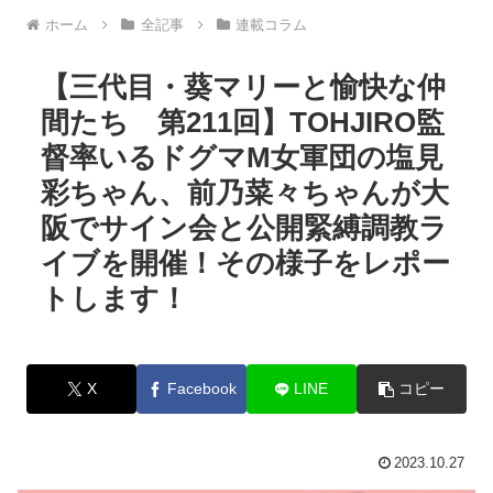
ホーム
全記事
連載コラム
【三代目・葵マリーと愉快な仲
間たち 第211回】TOHJIRO監
督率いるドグマM女軍団の塩見
彩ちゃん、前乃菜々ちゃんが大
阪でサイン会と公開緊縛調教ラ
イブを開催！その様子をレポー
トします！
X
Facebook
LINE
コピー
2023.10.27