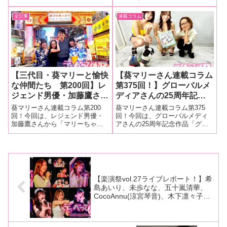
ェチフェス24」。明るく楽しい
作品に登場！「串刺し拷問 犯罪
様子を大量画像でレポー
な」撮影現場をレポート！
変態さんたちが大集合！ その
的ミクロ少女 由良かな」撮影現
全記事
連載コラム
ト！
様子を大量画像でレポート！■マ
場をレポート！■マリーさんの今
リーさんの今までの連載はこち
までの連載はこちら「串刺し拷
ら「フェチフェス24」2024年も
問 犯罪的ミクロ少女 由良かな
元気
【三代目・葵マリーと愉快
【葵マリーさん連載コラム
な仲間たち 第200回】レ
第375回！】グローバルメ
ジェンド男優・加藤鷹さん
ディアさんの25周年記念
から「マリーちゃん。台湾
作品「淫習村に嫁いで来た
葵マリーさん連載コラム第200
葵マリーさん連載コラム第375
で面白い事やろーよ」とお
若妻と優しく絡み合う村女
回！今回は、レジェンド男優・
回！今回は、グローバルメディ
加藤鷹さんから「マリーちゃ
アさんの25周年記念作品「グロ
誘いを受け、範田紗々ちゃ
の淫靡で濃厚なレズ
ん。台湾で面白い事やろーよ」
ーバルメディア25周年記念特別
ん＆怖い物知らずな現役風
SEX…… 川上ゆう・音琴
とお誘いを受け、範田紗々ちゃ
作品 淫習村に嫁いで来た若妻
俗嬢・山村茜ちゃんの２人
るい」のイベントをレポー
ん＆怖い物知らずな現役風俗
と優しく絡み合う村女の淫靡で
を連れて台湾へ！
ト！
嬢・山村茜ちゃんの２人を連れ
濃厚なレズSEXそして次々と迫
て台湾へ！ その様子をお届け
る村男達の肉棒！容赦ないアナ
します！■マリーさ
ル姦通6
【楽演祭vol.27ライブレポート！】希
島あいり、未歩なな、五十嵐清華、
CocoAnnu(涼宮琴音)、木下凛々子、
白河花清、十束るう、mumk、百咲み
いろ、若月もあがステージを華やかに
彩る