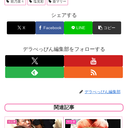
前乃菜々
塩見彩
葵マリー
シェアする
X
Facebook
LINE
コピー
デラべっぴん編集部をフォローする
デラべっぴん編集部
関連記事
全記事
AV女優