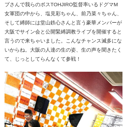
プさんで我らのボスTOHJIRO監督率いるドグマM
女軍団の中から、塩見彩ちゃん、前乃菜々ちゃん、
そして縛師には堂山鉄心さんと言う豪華メンバーが
大阪でサイン会と公開緊縛調教ライブを開催すると
言うので来ちゃいました。こんなチャンス滅多にな
いからね。大阪の人達の生の姿、生の声を聞きたく
て、じっとしてらんなくて参戦！