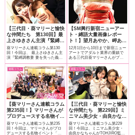
【三代目・葵マリーと愉快
【SM興行新宿ニューアー
な仲間たち 第130回】最
ト・縛語大量画像レポー
上さゆきさん主演『緊縛調
ト！】望月あやか、岬あず
教妻 妻を失った義父と夫
さ、神納花が縛師の鵺神蓮
葵マリーさん連載コラム第130
12月1日から10日まで新宿ニュー
を亡くした人妻の心に空い
と縄という言語で語り合
回！今回は、 最上さゆきさん主
アートでアダルト業界の重鎮で
演『緊縛調教妻 妻を失った義父
ある三代目葵マリーさんがプロ
た穴。寂しさを満たす縄と
う！10日間にも及んだSM
と夫を亡くした人妻の心に空い
デュースしたSM興行が行われ
蝋燭と鞭の快楽と異常な愛
興行は大盛況となり来年開
た穴。寂しさを満たす縄と蝋燭
た。10日には縛師の鵺神蓮氏、
連載コラム
連載コラム
情 最上さゆき』撮影現場
催も予告！
と鞭の快楽と異常な愛情 最上さ
人気セクシー女優の望月あやか
をレポート！
ゆき』撮影現場をレポート！■マ
ちゃん、岬あずさちゃん、神納
リーさんの今までの連載はこち
花さんが登場し「縛語4～撚り繋
ら『緊
いでゆ
【葵マリーさん連載コラム
【三代目・葵マリーと愉快
第235回！】マリーさんが
な仲間たち 第229回】ミ
プロデュースする名物イベ
ニマム美少女・由良かなち
ント「フェチフェス
ゃんがTOHJIRO監督作品
葵マリーさん連載コラム第235
葵マリーさん連載コラム第229
24」。明るく楽しい変態
に登場！「串刺し拷問 犯
回！今回は、マリーさんがプロ
回！今回は、ミニマム美少女・
デュースする名物イベント「フ
由良かなちゃんがTOHJIRO監督
さんたちが大集合！ その
罪的ミクロ少女 由良か