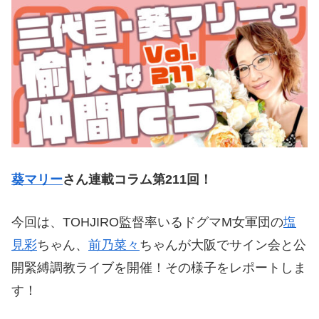
葵マリー
さん連載コラム第211
回！
今回は、TOHJIRO監督率いるドグマM女軍団の
塩
見彩
ちゃん、
前乃菜々
ちゃんが大阪でサイン会と公
開緊縛調教ライブを開催！その様子をレポートしま
す！