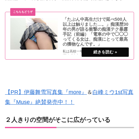
「たぶん中高生だけで延べ500人
以上は触りました…。」痴漢歴30
年の男が語る衝撃の痴漢テク暴露
手記（前編）「電車の中で◯◯◯
ってくる女は、痴漢にとって最高
の獲物なんです。」
私は高校一年生のとき以来、30年間痴漢を
続けてきた。3年前、首都圏の某路線で痴
漢を働いていたところ、鉄道警察に連行。
4度目の検挙だったこともあり、ついに実
刑が下された…。
【PR】伊藤舞雪写真集『more』
＆
白峰ミウ1st写真
集『Muse』絶賛発売中！！
２人きりの空間がそこに広がっている