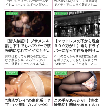
ガキ職人のフリしたら オ
ム」の恐るべき実態とは？
『ナ◯ンティナ◯ンのオールナ
のJKがいるなんて…」摘発騒ぎ
イトニッポン』はずっと聞いて
でメディアに大きく報道された
イシイ思いができました!!
【衝撃潜入ルポ!!】
きたし、矢◯っちが抜けて岡◯
衝撃のＪＫビジネスの『ワリキ
さん独りになってからも毎週欠
リ』裏オプションを潜入ル
下世話ネタ
下世話ネタ
かさず聞いている。 ハガキ職人
ポ！！
なんて大それたものではない。
そりゃあネタを送ったことは何
度かあるけれど
【潜入検証!!】ブサメン＆
【マットレスの下から現金
話し下手でもハプバーで積
３００万が！】送りドライ
極的になれてイイ女とヤリ
バーになって住所を割り出
まくれる！？ ビキナーに
し…。キャバ嬢をピンポイ
興味はあっても初心者にはなか
20代のころから断続的に空き巣
うってつけの仮面パーティ
ントで狙う空き巣犯の狡猾
なか敷居が高いハプニングバ
を繰りかえしてきた俺が言うの
ー。外見もトークスキルもあま
も何だが、この「空き巣」とい
ならグイグイ押せて、女も
な手口とは!?
り自信がないから…そんなハプ
う犯罪はあまりにも効率が悪
なんだか開放的です！
バービギナーでも確実にヤレる
い。 苦労して他人の家に忍び込
下世話ネタ
下世話ネタ
極意をご紹介♪
んだ結果、運良く１００万円を
ゲットできる一方で、10円の収
獲しかなかったなんてケースも
ままあるから
“幼児プレイ”の進化系！？
この手があったか!!【実体
正しい“母乳プレイ”の楽し
験手記】団地の奥さんを口