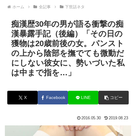
ホーム
全記事
下世話ネタ
痴漢歴30年の男が語る衝撃の痴
漢暴露手記（後編）「その日の
獲物は20歳前後の女。パンスト
の上から陰部を撫でても微動だ
にしない彼女に、勢いづいた私
は中まで指を…」
X
Facebook
LINE
コピー
2016.05.30
2019.08.23