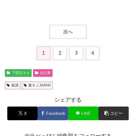
次へ
1
2
3
4
下世話ネタ
全記事
痴漢
裏モノJAPAN
シェアする
X
Facebook
LINE
コピー
デラべっぴん編集部をフォローする