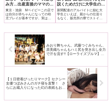
み方…出産直後のママの母
説くためだけに大学生のボ
乳を飲むもよし、浴びるも
クが新聞勧誘のバイトをや
東京・池袋 Mベイビーこの店で
新聞配達のアルバイトに励む大
よし、ローション代わりに
ってみたところ・・・まさ
は自分が赤ちゃんになっての幼
学生といえば、親からの仕送り
児プレイが基本ですが、実はも
もなく、販売所の寮でストイッ
するもよし…
かのウハウハな結果に♥
う一つのお楽しみがあります。
クな暮らしを送るまじめな苦学
なんと、出産直後のふくよかな
生というイメージがある
本物人妻の母乳を飲むことがで
が……。
きるのです…
みおり舞ちゃん、武藤つぐみちゃん、
原美織ちゃんもハミ尻を突き出し全力
で汗を流す!!【ローライズブルマ】を
喰い込ませながら繰り広げられる青春
の運動会が開催！
【１日密着ぴったりマーク】セクシー
女優つぼみさんのガチ寝を直撃！ さ
らにお蔵入りになった幻の表紙もお見
せしちゃいます♡