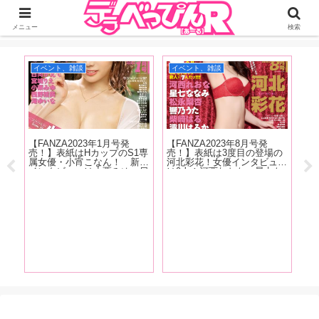
ジーオーティーが運営するちょっとHなニュースサイ。サイト内のリンクには
DMMアフィリエイトが含まれているものがあります
メニュー
検索
イベント、雑談
イベント、雑談
イ
【FANZA2023年1月号発
【FANZA2023年8月号発
かし
売！】表紙はHカップのS1専
売！】表紙は3度目の登場の
ない
属女優・小宵こなん！ 新人
河北彩花！女優インタビュー
『こ
インタビューは小栗みゆ、日
は9人！河西れおな、星七な
てし
向かえで、西野絵美、宮城り
なみ、松永梨杏、響乃うた、
レそ
え、滝ゆいな。人気女優イン
柴崎はる、澪川はるか、天野
かっ
タビューには恋渕ももな、八
花乃、夏目響、東條なつ！抜
経験
木奈々、弥生みづきが登
きドコロ満載でお送りしま
す！
場！！
す!
【F
売
ん
沙
九
月
し