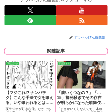
デラべっぴん編集部
関連記事
下世話ネタ
下世話ネタ
【マジこれ!? ナンパテ
「歳いくつなの？」「…
ク】こんな手法で女を喰え
15」摘発騒ぎでその存在
る、いや喰われるとは…ナ
が明らかになった歌舞伎町
◯ナ◯深夜ラジオの有名ハ
「現役JK回転売春ルー
夜ラジオが好きな俺。なかでも
「まさかいくらなんでも、本物