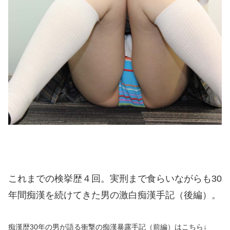
これまでの検挙歴４回。実刑まで食らいながらも30
年間痴漢を続けてきた男の激白痴漢手記（後編）。
痴漢歴30年の男が語る衝撃の痴漢暴露手記（前編）はこちら↓