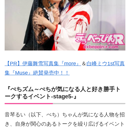
【PR】伊藤舞雪写真集『more』
＆
白峰ミウ1st写真
集『Muse』絶賛発売中！！
『ぺちズム～ぺちが気になる人と好き勝手ト
ークするイベント-stage5-』
音琴るい（以下、ぺち）ちゃんが気になる人物を招
き、自身が関心のあるトークを繰り広げるイベント