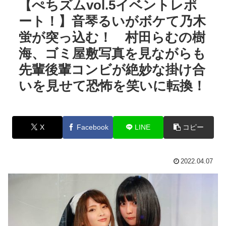
【ぺちズムvol.5イベントレポ
ート！】音琴るいがボケて乃木
蛍が突っ込む！ 村田らむの樹
海、ゴミ屋敷写真を見ながらも
先輩後輩コンビが絶妙な掛け合
いを見せて恐怖を笑いに転換！
X
Facebook
LINE
コピー
2022.04.07