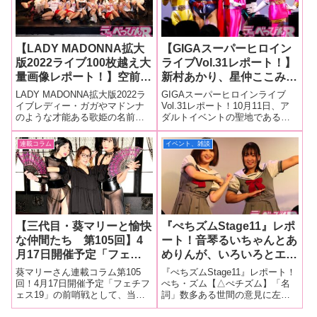
ー。4月2
なる「フェチ
【LADY MADONNA拡大
【GIGAスーパーヒロイン
版2022ライブ100枚越え大
ライブVol.31レポート！】
量画像レポート！】空前絶
新村あかり、星仲ここみ、
後！ 総勢29名ものアー
音琴るい、白崎水麗、宮崎
LADY MADONNA拡大版2022ラ
GIGAスーパーヒロインライブ
ティストが熱唱！ いまや
リンが怪人たちに果敢に立
イブレディー・ガガやマドンナ
Vol.31レポート！10月11日、ア
のような才能ある歌姫の名前に
ダルトイベントの聖地である、
アダルト界の国民的行事と
ち向かう！ 肉弾戦の迫力
あやかったライブイベント
東京・レフカダ新宿で開催され
なった最大にして最高のラ
に観客熱狂！
「LADY MADONNA拡大版
た「GIGAスーパーヒロインライ
連載コラム
イベント、雑談
イブが開催！
2022」が11月24日行われ、セク
ブVol.31」は、「友情と勇気の闘
シー女優やセクシーアイドルグ
い」をテーマに、ヒロイン連合
ループら総勢29名が出演
が怪人たちに挑むアク
【三代目・葵マリーと愉快
『ぺちズムStage11』レポ
な仲間たち 第105回】4
ート！音琴るいちゃんとあ
月17日開催予定「フェチ
めりんが、いろいろとエロ
フェス19」イベントで販
エロな令和の時代をサヴァ
葵マリーさん連載コラム第105
『ぺちズムStage11』レポート！
売されるのぎほちゃんこと
イブしちゃうぞ！
回！4月17日開催予定「フェチフ
ぺち・ズム【△ぺチズム】「名
ェス19」の前哨戦として、当日
詞」数多ある世間の意見に左右
乃木蛍ちゃん＆ぺちこと音
イベントで販売されるのぎほち
されず、己の好きな人物、アニ
琴るいちゃんの初コラボ