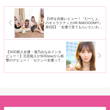
ゃんこと乃木蛍ちゃん＆ぺちこ
メ、プレイ、その他諸々を徹底
ROM撮影現場をマリーさ
と音琴るいちゃんの初コラボ
的に慈しみ、「ぺち」さんを生
んがレポート！
ROM撮影現場をマリーさんがレ
暖かい愛を持って見つめる様、
ポート！■マリーさんの今までの
またはその思想、イデオロギ
連載は
ー。5月2
【VRを自腹レビュー！『だーしょ。
のギャラクティカVR BAKOOOM!!!』
第5回】「女優で見てもらいたいわけ
ではなく、企画先行で見てもらいた
い？」豪華なキャストなのにあえて名
前を出さない意欲作
【SOD新人女優・瀬乃みなみインタ
ビュー！】元芸能人がSODstarから衝
撃のデビュー！「セクシー女優って夢
があるんじゃないかと思って、次の日
にはAV芸能事務所に応募していまし
た」【前編】