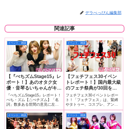
デラべっぴん編集部
関連記事
イベント、雑談
イベント、雑談
【『ぺちズムStage15』レ
【フェチフェス30イベン
ポート！】あのオタク女
トレポート！】国内最大級
優・音琴るいちゃんがキャ
のフェチ祭典が30回を迎
ッキャウフフの女子会を開
える！ セクシー女優、コ
『ぺちズムStage15』レポート！
フェチフェス30イベントレポー
催？！宝田もなみちゃん・
スプレイヤー、フェティッ
ぺち・ズム【△ぺチズム】「名
ト！「フェチフェス」は、緊縛
詞」数多ある世間の意見に左右
やタトゥー、コスプレ、アンダ
乃南ゆいちゃんと一緒に楽
シュモデルが集結し、会場
されず、己の好きな人物、アニ
ーグラウンドアートなど、国内
しいゲーム＆トークのレア
は熱狂に包まれる！
メ、プレイ、その他諸々を徹底
外で高い人気を誇る「ジャパニ
イベント、雑談
イベント、雑談
回！
的に慈しみ、「ぺち」さんを生
ーズフェチ」の世界を体感でき
暖かい愛を持って見つめる様、
るフェティッシュイベントで
またはその思想、イデオロギ
す。 その記念すべき第30回目と