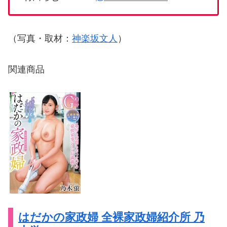
（写真・取材：
神楽坂文人
）
関連商品
はだかの家政婦 全裸家政婦紹介所 乃