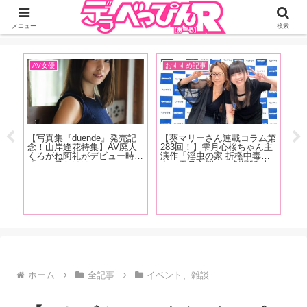
ジーオーティーが運営するちょっとHなニュースサイ。サイト内のリンクには
DMMアフィリエイトが含まれているものがあります
メニュー
検索
AV女優
おすすめ記事
イ
【写真集『duende』発売記
【葵マリーさん連載コラム第
【F
レベ
念！山岸逢花特集】AV廃人
283回！】雫月心桜ちゃん主
売
る世
くろがね阿礼がデビュー時に
演作「淫虫の家 折檻中毒少
し
た白
「この子だけはマジでエロい
女〜雫月心桜」の劇場版 上
ュ
く
な」と思った山岸逢花の魅力
映会+サイン会の様子をレポ
み
編】
を大解説!! 最近ファンにな
ートします！
ろ
った皆さんも古参ファンの皆
清
さんもご覧あれ【前篇】
ビ
ホーム
全記事
イベント、雑談