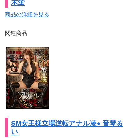
木蛍
商品の詳細を見る
関連商品
SM女王様立場逆転アナル凌● 音琴る
い