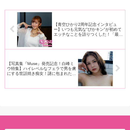
vol.11が5月1日に東京・三軒茶屋
大規模でゴージャスな撮影会が
グレープフルーツムーンで開催
開催されファンの間でも話題沸
されました。同ライブには橘メ
騰となりました！9月25日に埼玉
アリーちゃん、青空ひかりち
県越谷市にある「しらこばと水
上公園」で行
【青空ひかり2周年記念インタビュ
ー】いつも元気な“ぴかキン”が初めて
エッチなことを語りつくした！「最初
は指マンが苦手だったんですけど、い
まではそれすらも気持ちよくなってき
ました(笑)。大丈夫ですか？こんな話
をして？」【前編】
【写真集『Muse』発売記念！白峰ミ
ウ特集】ハイレベルなフェラで男を虜
にする世話焼き痴女！謎に包まれた白
峰ミウの魅力をAV廃人・くろがねが
徹底分析！【前編】