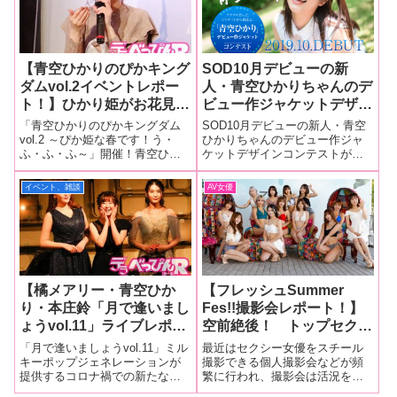
葉原
【青空ひかりのぴかキング
SOD10月デビューの新
ダムvol.2イベントレポー
人・青空ひかりちゃんのデ
ト！】ひかり姫がお花見ト
ビュー作ジャケットデザイ
ーク、ライブ、ゲームでキ
ンコンテストが開催決
「青空ひかりのぴかキングダム
SOD10月デビューの新人・青空
ングダム国民とお戯れ
定! 景品も出るよ！とい
vol.2 ～ぴか姫な春です！う・
ひかりちゃんのデビュー作ジャ
ふ・ふ・ふ～」開催！青空ひか
ケットデザインコンテストが開
に！ 得意のダンスも公開
うわけで、さっそくウチで
りちゃんがお姫様になり「ぴか
催決定!2019年10月、SODクリエ
しご機嫌麗しいひとときを
も作ってみました！
キングダム」なる王国を率いる
イトが誇る単体女優レーベル、
イベント、雑談
AV女優
お過ごしに！
イベント「青空ひかりのぴかキ
SODstarより新人女優がデビュー
ングダムvol.2 ～ぴか姫な春で
します。彼女の名前は「青空ひ
す！う・ふ・ふ・ふ～」が3月20
かり」。AV女優である
【橘メアリー・青空ひか
【フレッシュSummer
り・本庄鈴「月で逢いまし
Fes!!撮影会レポート！】
ょうvol.11」ライブレポー
空前絶後！ トップセクシ
ト！】コロナ禍の中、何度
ー女優が勢ぞろいした大撮
「月で逢いましょうvol.11」ミル
最近はセクシー女優をスチール
でも何度で立ち上がる勇気
影会が開催！ セクシービ
キーポップジェネレーションが
撮影できる個人撮影会などが頻
提供するコロナ禍での新たなる
繁に行われ、撮影会は活況を呈
のライブを3人の歌姫が披
キニからキュート水着まで
ライブ「月で逢いましょう」の
していますが、これまでにない
露！
超レアな姿に大興奮！