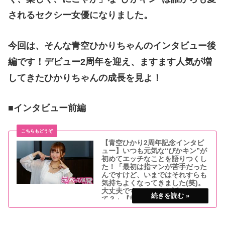
されるセクシー女優になりました。
今回は、そんな青空ひかりちゃんのインタビュー後
編です！
デビュー2周年を迎え、ますます人気が増
してきたひかりちゃんの成長を見よ！
■インタビュー前編
【青空ひかり2周年記念インタビ
ュー】いつも元気な“ぴかキン”が
初めてエッチなことを語りつくし
た！「最初は指マンが苦手だった
んですけど、いまではそれすらも
気持ちよくなってきました(笑)。
大丈夫ですか？こんな話をし
て？」【前編】
SODstarから2019年10月に彗星のごとくデ
ビューした青空ひかりちゃんが、この度、
デビュー2周年を迎えました！デビュー時