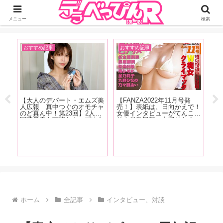
ジーオーティーが運営するちょっとHなニュースサイ。サイト内のリンクには
DMMアフィリエイトが含まれているものがあります
メニュー
検索
おすすめ記事
おすすめ記事
お
【大人のデパート・エムズ美
【FANZA2022年11月号発
【
人広報 真中つぐのオモチャ
売！】表紙は、日向かえで！
人
のど真ん中！第23回】2人で
女優インタビューがてんこ盛
ど
同時昇天も可能なカップル向
り！似鳥日菜、九野ひなの、
ス
けペニスリングが登場！「C
庵ひめか、星乃莉子、乃々瀬
痴
型リングなので男性の股間に
あい！月乃ルナ、長瀬麻美、
登
なの
サイズが合わなかったらどう
松本菜奈実！人気女優インタ
画
しようって思いますけどチャ
ビューは乙アリス！
しょ
レンジしやすい価格です」
る問
チな
女
確か
！
ホーム
全記事
インタビュー、対談