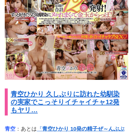
青空ひかり 久しぶりに訪れた幼馴染
の実家でこっそりイチャイチャ12発
もヤリ…
青空
：あとは
『
青空ひかり 10発の精子ぜ～んぶぶ