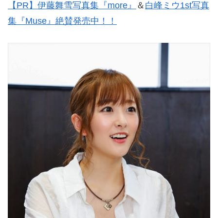
【PR】伊藤舞雪写真集『more』
＆
白峰ミウ1st写真
からの初々しさは健在で、いつも「明る
く、楽しく、にこやか」な“ぴかキン”は誰
からも愛されるセクシー女優になりました
集『Muse』絶賛発売中！！