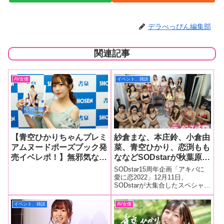
デラべっぴん編集部
関連記事
AV女優
イベント、雑談
【青空ひかりちゃんプレミ
紗倉まな、本庄鈴、小倉由
アムヌードポーズブック発
菜、青空ひかり、恋渕もも
売イベレポ！】無邪気な笑
ななどSODstarが秋葉原に
顔とえちえちボディで人気
一挙集結！ SODstar15
SODstar15周年企画「アキバに
の青空ひかりちゃんがヌー
周年企画「アキバに愛に恋
愛に恋2022」12月11日、
SODstarが大集合したスペシャル
ドポーズ集を発売！スポー
2022」秋葉原ジャックイ
イベント、SODstar15周年企画
ツ満載のポーズが見どこ
ベント開催！
『アキバに愛に恋2022』が行わ
イベント、雑談
AV女優
ろ！
れました！題された通り、当日
は総勢17名のSOD starたちが秋